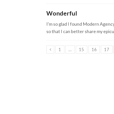
Wonderful
I'm so glad I found Modern Agency
so that I can better share my epi
1
…
15
16
17