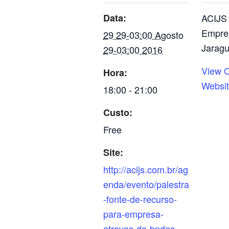
Data:
ACIJS 
Empres
29 29-03:00 Agosto
Jaragu
29-03:00 2016
View O
Hora:
Websi
18:00 - 21:00
Custo:
Free
Site:
http://acijs.com.br/ag
enda/evento/palestra
-fonte-de-recurso-
para-empresa-
atraves-do-bndes