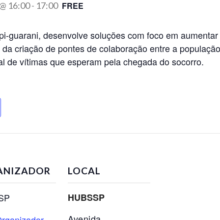
 @ 16:00
-
17:00
FREE
pi-guarani, desenvolve soluções com foco em aumentar 
da criação de pontes de colaboração entre a população 
l de vítimas que esperam pela chegada do socorro.
ANIZADOR
LOCAL
SP
HUBSSP
Avenida
rganizador