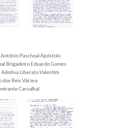
l Antônio Paschoal Apóstolo
ipal Brigadeiro Eduardo Gomes
l Adotiva Liberato Valentim
io dos Reis Várzea
lmirante Carvalhal