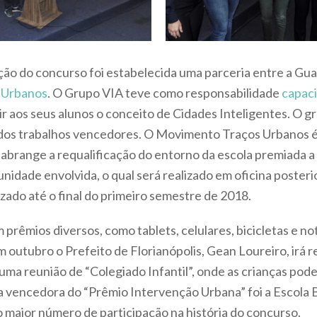
ão do concurso foi estabelecida uma parceria entre a Gua
 Urbanos
. O Grupo VIA teve como responsabilidade
capaci
r aos seus alunos o conceito de Cidades Inteligentes. O 
 dos trabalhos vencedores. O Movimento Traços Urbanos é
abrange a requalificação do entorno da escola premiada a
nidade envolvida, o qual será realizado em oficina poster
izado até o final do primeiro semestre de 2018.
prêmios diversos, como tablets, celulares, bicicletas e n
outubro o Prefeito de Florianópolis, Gean Loureiro, irá r
ma reunião de “Colegiado Infantil”, onde as crianças pode
a vencedora do “Prêmio Intervenção Urbana” foi a Escola 
o maior número de participação na história do concurso.