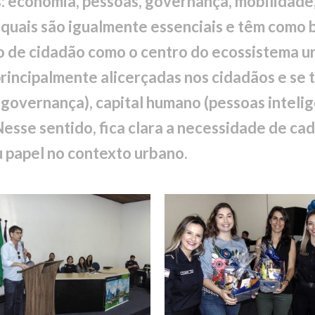
: economia, pessoas, governança, mobilidade
s quais são igualmente essenciais e têm como
 de cidadão como o centro do ecossistema u
principalmente alicerçadas nos cidadãos e se
(governança), capital humano (pessoas intelig
Nesse sentido, fica clara a necessidade de ca
u papel no contexto urbano.