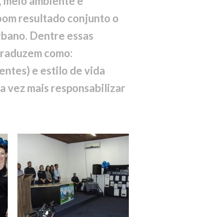
, meio ambiente e
 bom resultado conjunto o
rbano. Dentre essas
 traduzem como:
entes) e estilo de vida
da vez mais responsabilizar