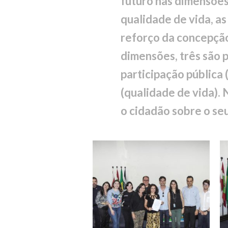
futuro nas dimensões
qualidade de vida, a
reforço da concepção
dimensões, três são 
participação pública 
(qualidade de vida). 
o cidadão sobre o se