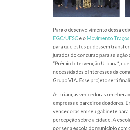
Para o desenvolvimento dessa ediç
EGC/UFSC
e o
Movimento Traços
para que estes pudessem transferi
jurados do concurso para seleção
“Prêmio Intervenção Urbana”, que 
necessidades e interesses da comu
Grupo VIA. Esse projeto será final
As crianças vencedoras receberam 
empresas e parceiros doadores. Em 
vencedoras em seu gabinete para u
percepção sobre a cidade. A escol
por ser a escola do município com 