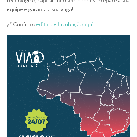
tecnológico, capital, mercado e redes. Prepare a sua
equipe e garanta a sua vaga!
🔗 Confira o
edital de Incubação aqui