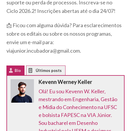
suporte ou perda de processos. Inscreva-se no
Ciclo 2026.2! Inscrições abertas até o dia 24/07!
📩 Ficou com alguma dúvida? Para esclarecimentos
sobre os editais ou sobre os nossos programas,
envie um e-mail para:
viajunior.incubadora@gmail.com.
Bio
Latest Posts
Kevenn Werney Keller
Olá! Eu sou Kevenn W. Keller,
mestrando em Engenharia, Gestão
e Mídia do Conhecimento na UFSC
e bolsista FAPESC na VIA Júnior.
Sou bacharel em Desenho
Industrial pela UFSM e designer